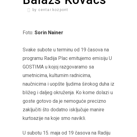
by
centar.kozpont
Foto:
Sorin Nainer
Svake subote u terminu od 19 časova na
programu Radija Plac emitujemo emisiju U
GOSTIMA u kojoj razgovaramo sa
umetnicima, kulturnim radnicima,
naučnicima i uopšte ljudima širokog duha iz
bližeg i daljeg okruženja. Ko kome dolazi u
goste gotovo da je nemoguće precizno
zaključiti što dodatno isključuje manire
kurtoazije na koje smo navikli.
U subotu 15. maja od 19 časova na Radiju