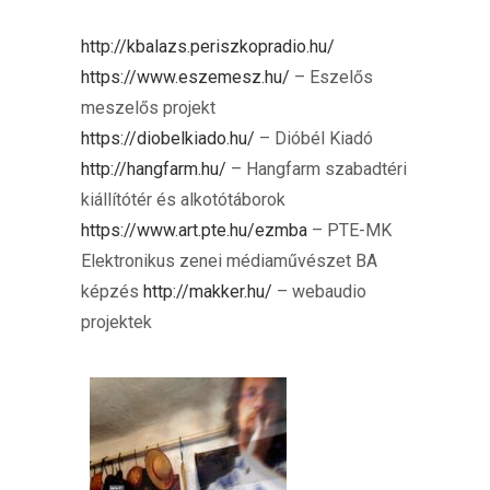
http://kbalazs.periszkopradio.hu/
https://www.eszemesz.hu/
– Eszelős
meszelős projekt
https://diobelkiado.hu/
– Dióbél Kiadó
http://hangfarm.hu/
– Hangfarm szabadtéri
kiállítótér és alkotótáborok
https://www.art.pte.hu/ezmba
– PTE-MK
Elektronikus zenei médiaművészet BA
képzés
http://makker.hu/
– webaudio
projektek