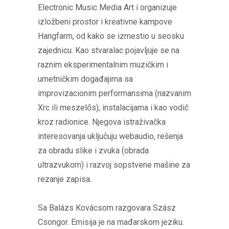
Electronic Music Media Art i organizuje
izložbeni prostor i kreativne kampove
Hangfarm, od kako se izmestio u seosku
zajednicu. Kao stvaralac pojavljuje se na
raznim eksperimentalnim muzičkim i
umetničkim događajima sa
improvizacionim performansima (nazvanim
Xrc ili meszelős), instalacijama i kao vodič
kroz radionice. Njegova istraživačka
interesovanja uključuju webaudio, rešenja
za obradu slike i zvuka (obrada
ultrazvukom) i razvoj sopstvene mašine za
rezanje zapisa.
Sa Balázs Kovácsom razgovara Szász
Csongor. Emisija je na mađarskom jeziku.