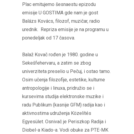
Plac emitujemo šesnaestu epizodu
emisije U GOSTIMA gde nam je gost
Balázs Kovács, filozof, muzičar, radio
urednik. Repriza emisije je na programu u
ponedeljak od 17 časova.
Balaž Kovač rođen je 1980. godine u
Sekešfehervaru, a zatim se zbog
univerziteta preselio u Pečuj, i ostao tamo.
Osim učenja filozofije, estetike, kulturne
antropologije i linuxa, pridružio se i
kursevima studija elektronske muzike i
radu Publikum (kasnije GFM) radija kao i
aktivnostima udruženja Közelítés
Egyesület. Osnivač je Periszkop Radija i
Diobel-a Kiado-a. Vodi obuke za PTE-MK