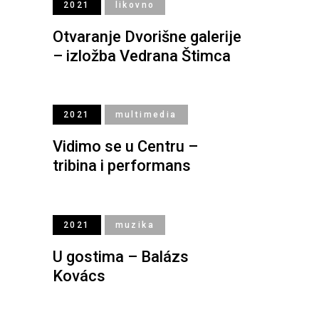
2021
likovno
Otvaranje Dvorišne galerije
– izložba Vedrana Štimca
2021
multimedia
Vidimo se u Centru –
tribina i performans
2021
muzika
U gostima – Balázs
Kovács