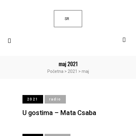
SR
maj 2021
Početna
>
2021
>
maj
2021
radio
U gostima – Mata Csaba