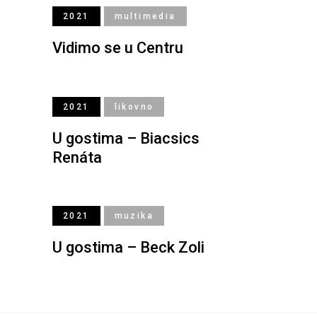
2021
multimedia
Vidimo se u Centru
2021
likovno
U gostima – Biacsics
Renáta
2021
muzika
U gostima – Beck Zoli