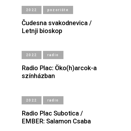
2022
pozorište
Čudesna svakodnevica /
Letnji bioskop
2022
radio
Radio Plac: Öko(h)arcok-a
színházban
2022
radio
Radio Plac Subotica /
EMBER: Salamon Csaba