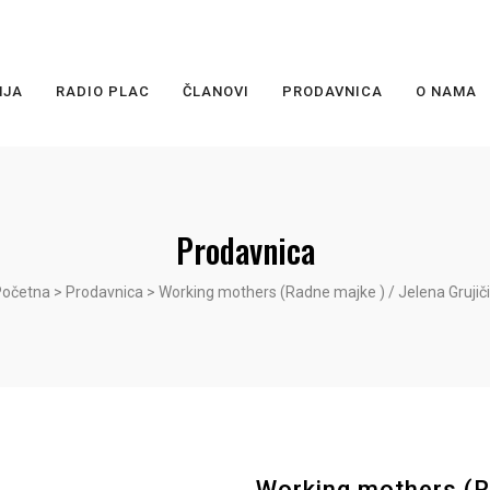
NJA
RADIO PLAC
ČLANOVI
PRODAVNICA
O NAMA
Prodavnica
Početna
>
Prodavnica
>
Working mothers (Radne majke ) / Jelena Grujič
Working mothers (Ra