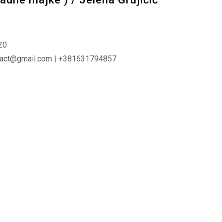
20
tact@gmail.com | +381631794857