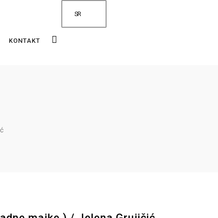
SR
KONTAKT
ić
dne majke ) / Jelena Grujičić