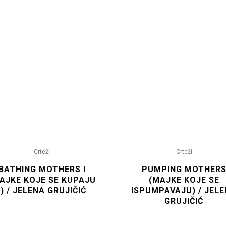
Crteži
Crteži
BATHING MOTHERS I
PUMPING MOTHER
AJKE KOJE SE KUPAJU
(MAJKE KOJE SE
I) / JELENA GRUJIČIĆ
ISPUMPAVAJU) / JEL
GRUJIČIĆ