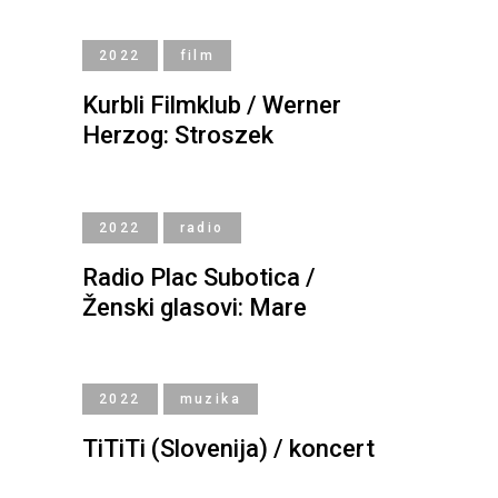
2022
film
Kurbli Filmklub / Werner
Herzog: Stroszek
2022
radio
Radio Plac Subotica /
Ženski glasovi: Mare
2022
muzika
TiTiTi (Slovenija) / koncert