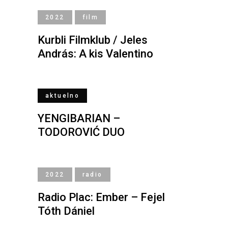
2022
film
Kurbli Filmklub / Jeles
András: A kis Valentino
aktuelno
YENGIBARIAN –
TODOROVIĆ DUO
2022
radio
Radio Plac: Ember – Fejel
Tóth Dániel