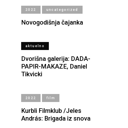
2022
uncategorized
Novogodišnja čajanka
aktuelno
Dvorišna galerija: DADA-
PAPIR-MAKAZE, Daniel
Tikvicki
2022
film
Kurbli Filmklub /Jeles
András: Brigada iz snova