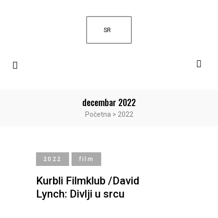
SR
decembar 2022
Početna
>
2022
2022
film
Kurbli Filmklub /David
Lynch: Divlji u srcu