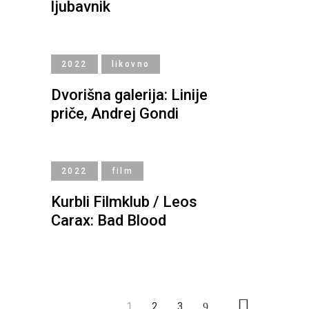
ljubavnik
2022
likovno
Dvorišna galerija: Linije
priče, Andrej Gondi
2022
film
Kurbli Filmklub / Leos
Carax: Bad Blood
1
2
3