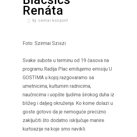
Renáta
by
centar.kozpont
Foto: Szirmai Sziszi
Svake subote u terminu od 19 časova na
programu Radija Plac emitujemo emisiju U
GOSTIMA u kojoj razgovaramo sa
umetnicima, kulturnim radnicima,
naučnicima i uopšte ljudima širokog duha iz
bližeg i daljeg okruženja. Ko kome dolazi u
goste gotovo da je nemoguće precizno
zaključiti što dodatno isključuje manire
kurtoazije na koje smo navikli.