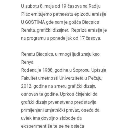
U subotu 8. maja od 19 časova na Radiju
Plac emitujemo petnaestu epizodu emisije
U GOSTIMA gde nam je gošća Biacsics
Renáta, grafički dizajner. Repriza emisije je
na programu u ponedeljak od 17 časova.
Renatu Biacsics, u mnogi ljudi znaju kao
Renya.
Rođena je 1988. godine u Šopronu. Upisuje
Fakultet umetnosti Univerziteta u Pečuju,
2012. godine na smeru grafički dizajn,
osnovan te godine. Uprkos činjenici da
grafi;ki dizajn prvenstveno predstavlja
primijenjeni umjetnički pravac, oseća da
uviek ima dovoljno slobode da
eksperimentiše te se ne osjeća