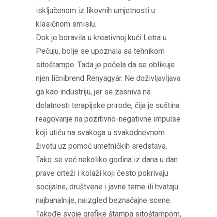
isključenom iz likovnih umjetnosti u
klasičnom smislu.
Dok je boravila u kreativnoj kući Letra u
Pečuju, bolje se upoznala sa tehnikom
sitoštampe. Tada je počela da se oblikuje
njen ličnibrend Renyagyár. Ne doživljavljava
ga kao industriju, jer se zasniva na
delatnosti terapijske prirode, čija je suština
reagovanje na pozitivno-negativne impulse
koji utiču na svakoga u svakodnevnom
životu uz pomoć umetničkih sredstava.
Tako se već nekoliko godina iz dana u dan
prave crteži i kolaži koji često pokrivaju
socijalne, društvene i javne teme ili hvataju
najbanalnije, naizgled beznačajne scene.
Takođe svoje grafike štampa sitoštampom,