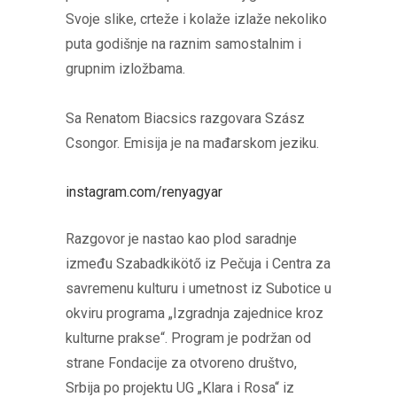
Svoje slike, crteže i kolaže izlaže nekoliko
puta godišnje na raznim samostalnim i
grupnim izložbama.
Sa Renatom Biacsics razgovara Szász
Csongor. Emisija je na mađarskom jeziku.
instagram.com/renyagyar
Razgovor je nastao kao plod saradnje
između Szabadkikötő iz Pečuja i Centra za
savremenu kulturu i umetnost iz Subotice u
okviru programa „Izgradnja zajednice kroz
kulturne prakse“. Program je podržan od
strane Fondacije za otvoreno društvo,
Srbija po projektu UG „Klara i Rosa“ iz