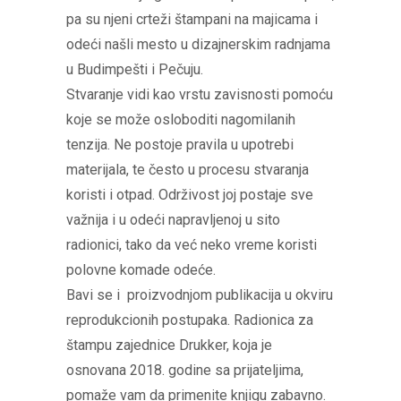
pa su njeni crteži štampani na majicama i
odeći našli mesto u dizajnerskim radnjama
u Budimpešti i Pečuju.
Stvaranje vidi kao vrstu zavisnosti pomoću
koje se može osloboditi nagomilanih
tenzija. Ne postoje pravila u upotrebi
materijala, te često u procesu stvaranja
koristi i otpad. Održivost joj postaje sve
važnija i u odeći napravljenoj u sito
radionici, tako da već neko vreme koristi
polovne komade odeće.
Bavi se i proizvodnjom publikacija u okviru
reprodukcionih postupaka. Radionica za
štampu zajednice Drukker, koja je
osnovana 2018. godine sa prijateljima,
pomaže vam da primenite knjigu zabavno.