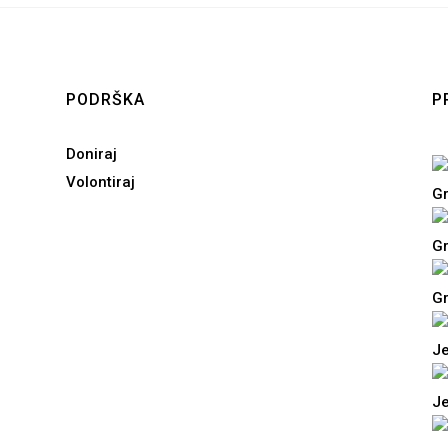
PODRŠKA
P
Doniraj
Volontiraj