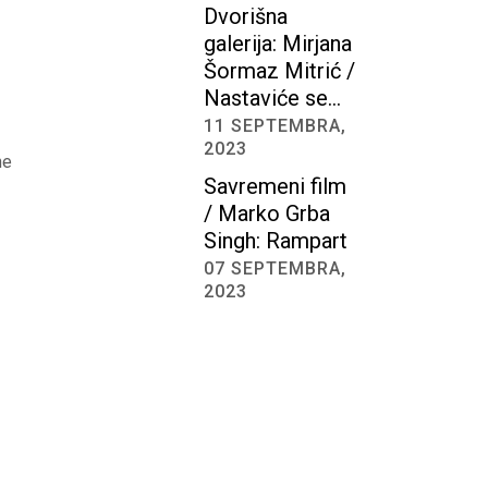
Dvorišna
galerija: Mirjana
Šormaz Mitrić /
Nastaviće se…
11 SEPTEMBRA,
2023
ne
Savremeni film
/ Marko Grba
Singh: Rampart
07 SEPTEMBRA,
2023