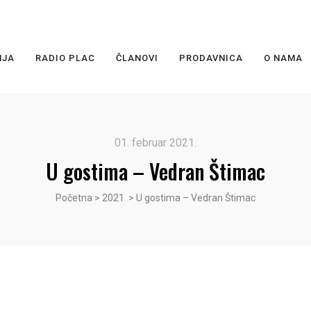
NJA
RADIO PLAC
ČLANOVI
PRODAVNICA
O NAMA
01. februar 2021.
U gostima – Vedran Štimac
Početna
>
2021
>
U gostima – Vedran Štimac