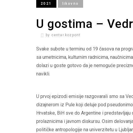
2021
likovno
U gostima – Ved
by
centar.kozpont
Svake subote u terminu od 19 časova na prog
sa umetnicima, kulturnim radnicima, naučnicima 
dolazi u goste gotovo da je nemoguće precizno 
navikli.
U prvoj epizodi emisije razgovarali smo sa Ved
dizajnerom iz Pule koji deluje pod pseudonimo
Hrvatske, BiH sve do Argentine i predstavljaju
prolaznicima i javnom diskursu. Osim delovanja
političke antropologije na univerzitetu u Ljubl