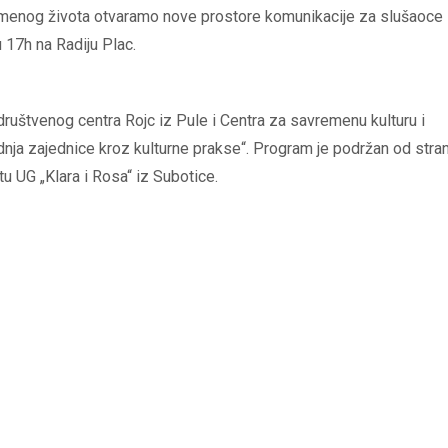
remenog života otvaramo nove prostore komunikacije za slušaoce
u 17h na Radiju Plac.
uštvenog centra Rojc iz Pule i Centra za savremenu kulturu i
nja zajednice kroz kulturne prakse“. Program je podržan od stra
tu UG „Klara i Rosa“ iz Subotice.