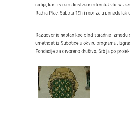
radija, kao i širem društvenom kontekstu sav
Radija Plac. Subota 19h i repriza u ponedeljak 
Razgovor je nastao kao plod saradnje između dr
umetnost iz Subotice u okviru programa „Izgrad
Fondacije za otvoreno društvo, Srbija po projek