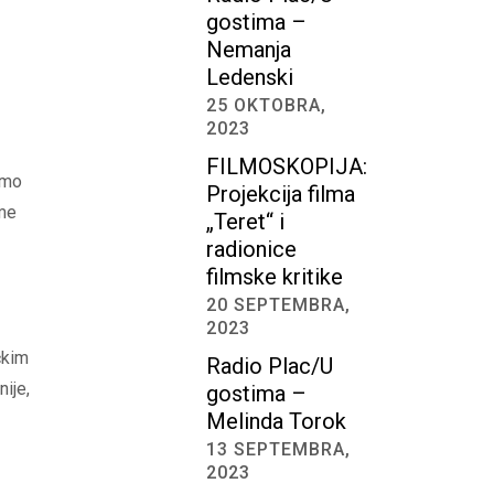
gostima –
Nemanja
Ledenski
25 OKTOBRA,
2023
FILMOSKOPIJA:
amo
Projekcija filma
ome
„Teret“ i
radionice
filmske kritike
20 SEPTEMBRA,
2023
čkim
Radio Plac/U
ije,
gostima –
Melinda Torok
13 SEPTEMBRA,
2023