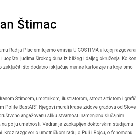
ran Štimac
ramu Radija Plac emitujemo emisiju U GOSTIMA u kojoj razgovar
i uopšte ljudima širokog duha iz bližeg i daljeg okruženja. Ko k
zaključiti što dodatno isključuje manire kurtoazije na koje smo
ranom Štimcem, umetnikom, ilustratorom, street artistom i grafi
m Polite BastART. Njegovi murali krase zidove gradova od Sloven
 društveno angažovanu sliku stvarnosti namenjenu slučajnim
 na polju umetnosti, Vedran je zaokupljen doktorskim studijama
jani. Kroz razgovor o umetničkom radu, o Puli i Rojcu, o fenomenu