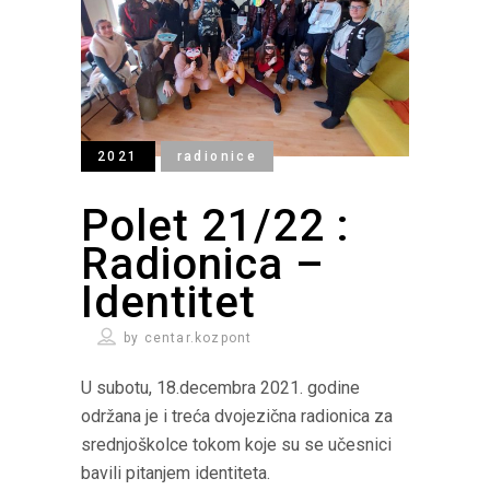
2021
radionice
Polet 21/22 :
Radionica –
Identitet
by
centar.kozpont
U subotu, 18.decembra 2021. godine
održana je i treća dvojezična radionica za
srednjoškolce tokom koje su se učesnici
bavili pitanjem identiteta.