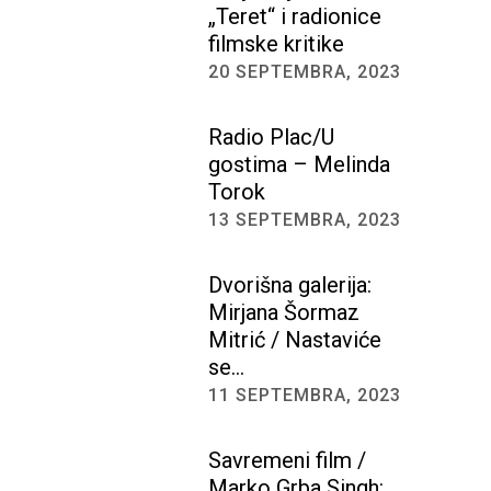
„Teret“ i radionice
filmske kritike
20 SEPTEMBRA, 2023
Radio Plac/U
gostima – Melinda
Torok
13 SEPTEMBRA, 2023
Dvorišna galerija:
Mirjana Šormaz
Mitrić / Nastaviće
se…
11 SEPTEMBRA, 2023
Savremeni film /
Marko Grba Singh: