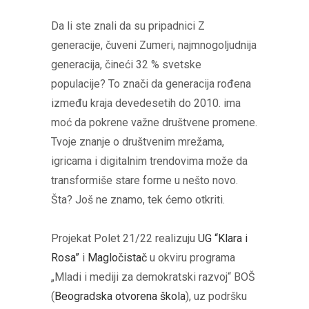
Da li ste znali da su pripadnici Z
generacije, čuveni Zumeri, najmnogoljudnija
generacija, čineći 32 % svetske
populacije? To znači da generacija rođena
između kraja devedesetih do 2010. ima
moć da pokrene važne društvene promene.
Tvoje znanje o društvenim mrežama,
igricama i digitalnim trendovima može da
transformiše stare forme u nešto novo.
Šta? Još ne znamo, tek ćemo otkriti.
Projekat Polet 21/22 realizuju
UG “Klara i
Rosa”
i
Magločistač
u okviru programa
„Mladi i mediji za demokratski razvoj“ BOŠ
(
Beogradska otvorena škola
), uz podršku