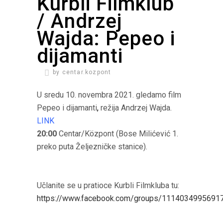
Kurbli Filmklub
/ Andrzej
Wajda: Pepeo i
dijamanti
by
centar.kozpont
U sredu 10. novembra 2021. gledamo film
Pepeo i dijamanti
,
režija Andrzej Wajda.
LINK
20:00
Centar/Központ (Bose Milićević 1.
preko puta Željezničke stanice).
Učlanite se u pratioce Kurbli Filmkluba tu:
https://www.facebook.com/groups/1114034995691