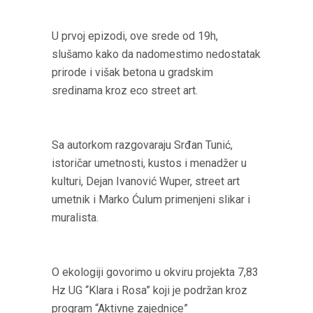
U prvoj epizodi, ove srede od 19h,
slušamo kako da nadomestimo nedostatak
prirode i višak betona u gradskim
sredinama kroz eco street art.
Sa autorkom razgovaraju Srđan Tunić,
istoričar umetnosti, kustos i menadžer u
kulturi, Dejan Ivanović Wuper, street art
umetnik i Marko Ćulum primenjeni slikar i
muralista.
O ekologiji govorimo u okviru projekta 7,83
Hz UG “Klara i Rosa” koji je podržan kroz
program “Aktivne zajednice”