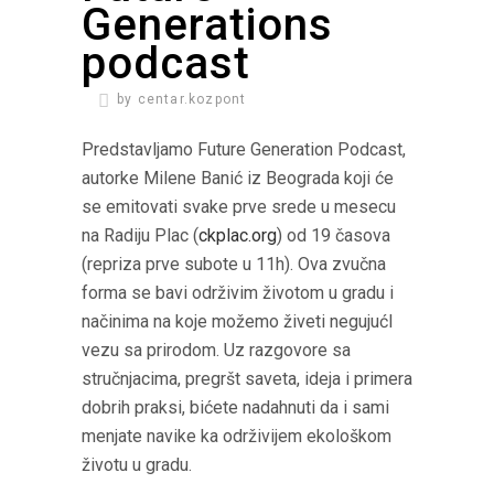
Generations
podcast
by
centar.kozpont
Predstavljamo Future Generation Podcast,
autorke Milene Banić iz Beograda koji će
se emitovati svake prve srede u mesecu
na Radiju Plac (
ckplac.org
) od 19 časova
(repriza prve subote u 11h). Ova zvučna
forma se bavi održivim životom u gradu i
načinima na koje možemo živeti negujućI
vezu sa prirodom. Uz razgovore sa
stručnjacima, pregršt saveta, ideja i primera
dobrih praksi, bićete nadahnuti da i sami
menjate navike ka održivijem ekološkom
životu u gradu.