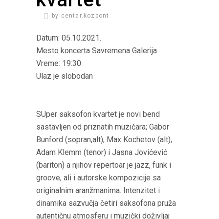
by
centar.kozpont
Datum: 05.10.2021.
Mesto koncerta Savremena Galerija
Vreme: 19:30
Ulaz je slobodan
SUper saksofon kvartet je novi bend
sastavljen od priznatih muzičara; Gabor
Bunford (sopran,alt), Max Kochetov (alt),
Adam Klemm (tenor) i Jasna Jovićević
(bariton) a njihov repertoar je jazz, funk i
groove, ali i autorske kompozicije sa
originalnim aranžmanima. Intenzitet i
dinamika sazvučja četiri saksofona pruža
autentičnu atmosferu i muzički doživljaj