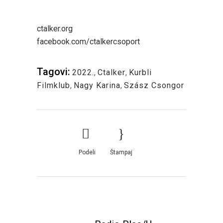
ctalker.org
facebook.com/ctalkercsoport
Tagovi:
2022.
,
Ctalker
,
Kurbli
Filmklub
,
Nagy Karina
,
Szász Csongor
Podeli
Štampaj