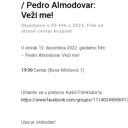
/ Pedro Almodovar:
Veži me!
Objavljeno u 09:44h
u
2022
,
Film
od
strane
centar.kozpont
U utorak 13. decembra 2022. gledamo film
– Pedro Almodovar: Veži me!
.
19:00
Centar (Bose Miličević 1).
Učlanite se u pratioce Kurbli Filmkluba tu:
https://www.facebook.com/groups/1114034995691
Ulaz je slobodan!