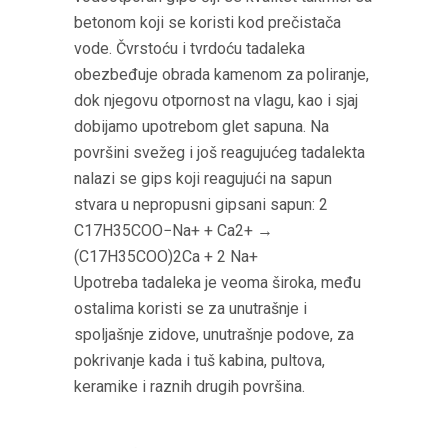
betonom koji se koristi kod prečistača
vode. Čvrstoću i tvrdoću tadaleka
obezbeđuje obrada kamenom za poliranje,
dok njegovu otpornost na vlagu, kao i sjaj
dobijamo upotrebom glet sapuna. Na
površini svežeg i još reagujućeg tadalekta
nalazi se gips koji reagujući na sapun
stvara u nepropusni gipsani sapun: 2
C17H35COO−Na+ + Ca2+ →
(C17H35COO)2Ca + 2 Na+
Upotreba tadaleka je veoma široka, među
ostalima koristi se za unutrašnje i
spoljašnje zidove, unutrašnje podove, za
pokrivanje kada i tuš kabina, pultova,
keramike i raznih drugih površina.