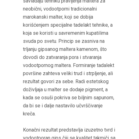
savladaju tehniku pravljenja maltera za
neobični, vodootporni tradicionalni
marokanski malter, koji se dobija
korišćenjem specijalne tadelakt tehnike, a
koja se koristi u savremenim kupatilima
svuda po svetu. Princip se zasniva na
trljanju gipsanog maltera kamenom, što
dovodi do zatvaranja pora i stvaranja
vodootpornog maltera. Formiranje tadalekt
površine zahteva veliki trud i strpljenje, ali
rezultat govori za sebe. Radi estetskog
doživljaja u malter se dodaje pigment, a
kada se osuši pokriva se biljnim sapunom,
da bi se i dalje nastavilo učvrščivanje
kreča.
Konačni rezultat predstavlja izuzetno tvrd i
vodootporan gips čiji se kvalitet takmiči sa