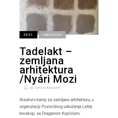
2021
radionice
Tadelakt –
zemljana
arhitektura
/Nyári Mozi
by
centar.kozpont
Kreativni kamp za zemljanu arhitekturu, u
organizaciji Pozorišnog udruženja Letnji
bioskop, sa Draganom Kojičićem,