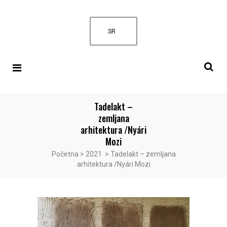
SR
Tadelakt –
zemljana
arhitektura /Nyári
Mozi
Početna
>
2021
>
Tadelakt – zemljana
arhitektura /Nyári Mozi