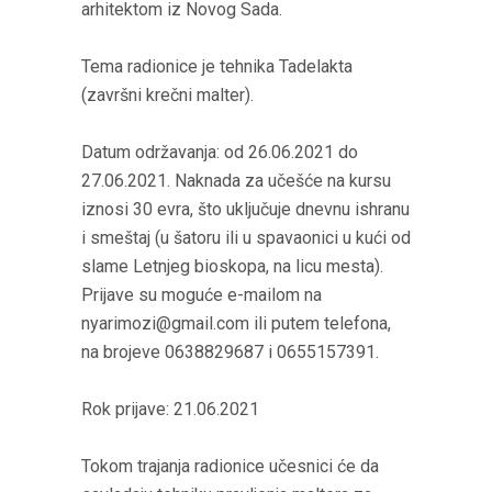
arhitektom iz Novog Sada.
Tema radionice je tehnika Tadelakta
(završni krečni malter).
Datum održavanja: od 26.06.2021 do
27.06.2021. Naknada za učešće na kursu
iznosi 30 evra, što uključuje dnevnu ishranu
i smeštaj (u šatoru ili u spavaonici u kući od
slame Letnjeg bioskopa, na licu mesta).
Prijave su moguće e-mailom na
nyarimozi@gmail.com ili putem telefona,
na brojeve 0638829687 i 0655157391.
Rok prijave: 21.06.2021
Tokom trajanja radionice učesnici će da