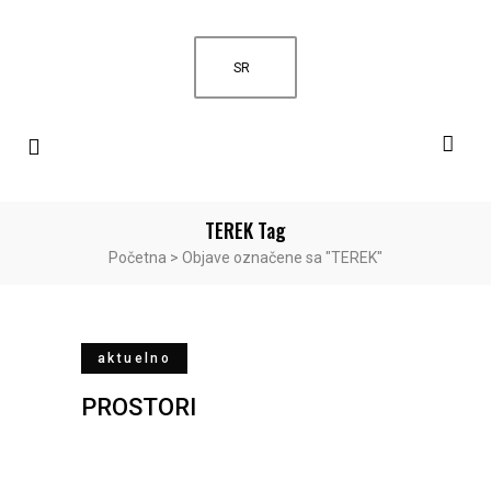
SR
TEREK Tag
Početna
>
Objave označene sa "TEREK"
aktuelno
PROSTORI