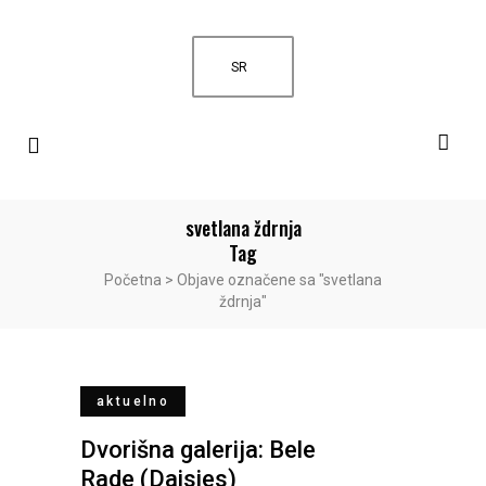
SR
svetlana ždrnja
Tag
Početna
>
Objave označene sa "svetlana
ždrnja"
aktuelno
Dvorišna galerija: Bele
Rade (Daisies)