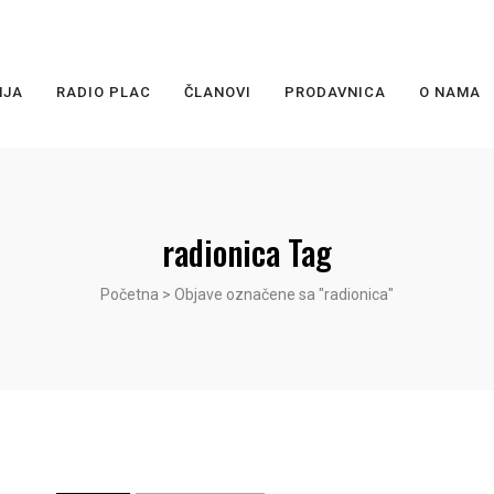
NJA
RADIO PLAC
ČLANOVI
PRODAVNICA
O NAMA
radionica Tag
Početna
>
Objave označene sa "radionica"