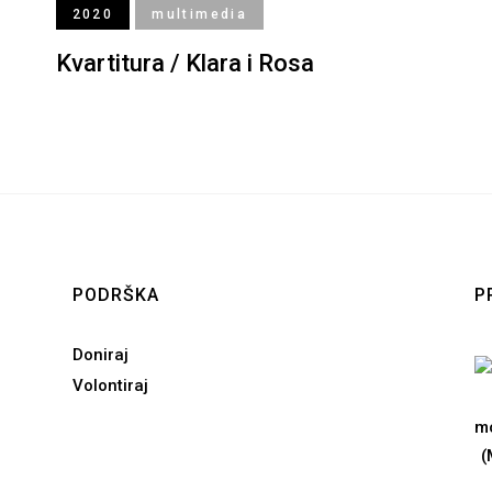
2020
multimedia
Kvartitura / Klara i Rosa
PODRŠKA
P
Doniraj
Volontiraj