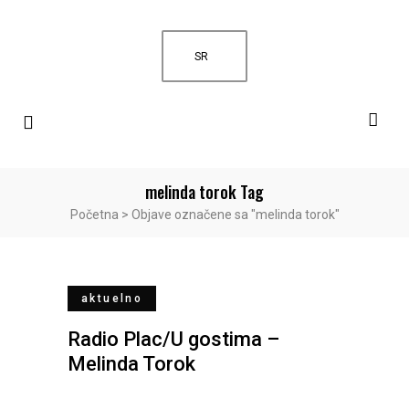
SR
melinda torok Tag
Početna
>
Objave označene sa "melinda torok"
aktuelno
Radio Plac/U gostima –
Melinda Torok