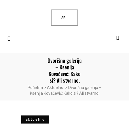
SR
Dvorišna galerija
– Ksenija
Kovačević: Kako
si? Ali stvarno.
Početna
>
Aktuelno
>
Dvorišna galerija –
Ksenija Kovačević: Kako si? Ali stvarno.
aktuelno