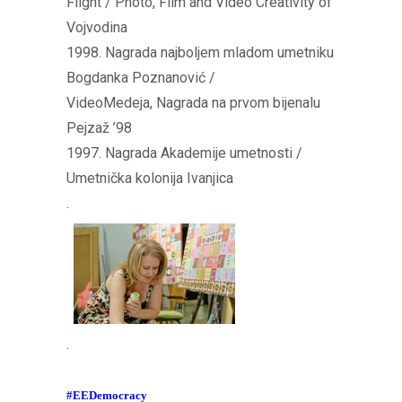
Flight / Photo, Film and Video Creativity of
Vojvodina
1998. Nagrada najboljem mladom umetniku
Bogdanka Poznanović /
VideoMedeja, Nagrada na prvom bijenalu
Pejzaž ’98
1997. Nagrada Akademije umetnosti /
Umetnička kolonija Ivanjica
.
.
#EEDemocracy