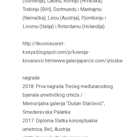
(Slovenija), Labinu, Rovinju (Hrvatska),
Trebinju (BiH), Dortmundu i Manhajmu
(Nemačka), Lincu (Austrija), Pjombiniju i
Livornu (Italija) i Roterdamu (Holandija).
http://likovnisusret-
kseya.blogspot.com/p/ksenija-
kovacevic.htmlwww.galerijapercic.com/izlozbe
nagrade:
2018. Prva nagrada Trećeg međunarodnog
bijenala umetničkog crteža /
Memorijalna galerija “Dušan Starčević”,
Smederevska Palanka
2017. Diploma Slatka konceptualna
umetnica, Beč, Austrija