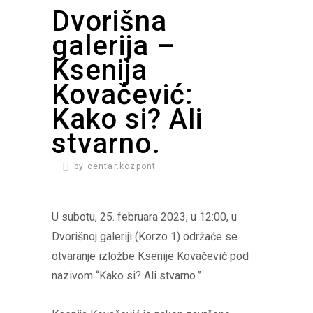
Dvorišna
galerija –
Ksenija
Kovačević:
Kako si? Ali
stvarno.
by
centar.kozpont
U subotu, 25. februara 2023, u 12:00, u
Dvorišnoj galeriji (Korzo 1) održaće se
otvaranje izložbe Ksenije Kovačević pod
nazivom “Kako si? Ali stvarno.”