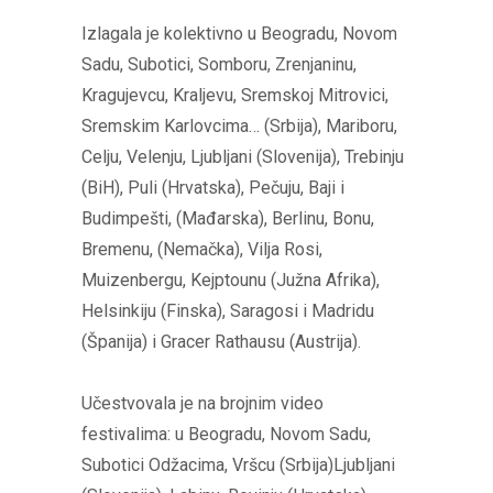
Izlagala je kolektivno u Beogradu, Novom
Sadu, Subotici, Somboru, Zrenjaninu,
Kragujevcu, Kraljevu, Sremskoj Mitrovici,
Sremskim Karlovcima… (Srbija), Mariboru,
Celju, Velenju, Ljubljani (Slovenija), Trebinju
(BiH), Puli (Hrvatska), Pečuju, Baji i
Budimpešti, (Mađarska), Berlinu, Bonu,
Bremenu, (Nemačka), Vilja Rosi,
Muizenbergu, Kejptounu (Južna Afrika),
Helsinkiju (Finska), Saragosi i Madridu
(Španija) i Gracer Rathausu (Austrija).
Učestvovala je na brojnim video
festivalima: u Beogradu, Novom Sadu,
Subotici Odžacima, Vršcu (Srbija)Ljubljani