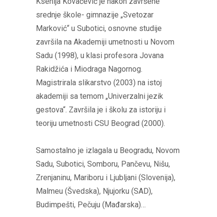
Ksenija Kovačević je nakon završene
srednje škole- gimnazije „Svetozar
Marković“ u Subotici, osnovne studije
završila na Akademiji umetnosti u Novom
Sadu (1998), u klasi profesora Jovana
Rakidžića i Miodraga Nagornog.
Magistrirala slikarstvo (2003) na istoj
akademiji sa temom „Univerzalni jezik
gestova“. Završila je i školu za istoriju i
teoriju umetnosti CSU Beograd (2000).
Samostalno je izlagala u Beogradu, Novom
Sadu, Subotici, Somboru, Pančevu, Nišu,
Zrenjaninu, Mariboru i Ljubljani (Slovenija),
Malmeu (Švedska), Njujorku (SAD),
Budimpešti, Pečuju (Mađarska)…