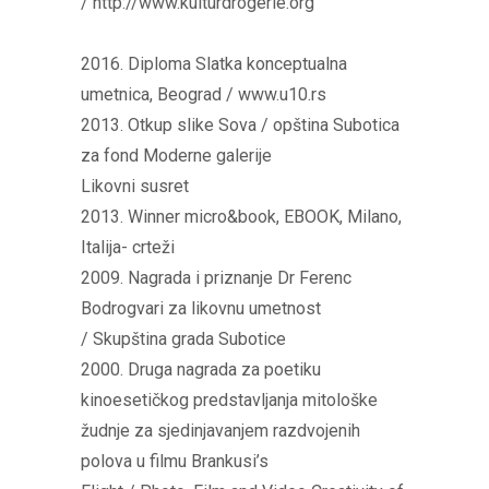
/ http://www.kulturdrogerie.org
2016. Diploma Slatka konceptualna
umetnica, Beograd / www.u10.rs
2013. Otkup slike Sova / opština Subotica
za fond Moderne galerije
Likovni susret
2013. Winner micro&book, EBOOK, Milano,
Italija- crteži
2009. Nagrada i priznanje Dr Ferenc
Bodrogvari za likovnu umetnost
/ Skupština grada Subotice
2000. Druga nagrada za poetiku
kinoesetičkog predstavljanja mitološke
žudnje za sjedinjavanjem razdvojenih
polova u filmu Brankusi’s