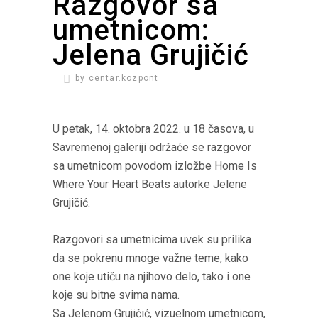
Razgovor sa
umetnicom:
Jelena Grujičić
by
centar.kozpont
U petak, 14. oktobra 2022. u 18 časova, u
Savremenoj galeriji održaće se razgovor
sa umetnicom povodom izložbe Home Is
Where Your Heart Beats autorke Jelene
Grujičić.
Razgovori sa umetnicima uvek su prilika
da se pokrenu mnoge važne teme, kako
one koje utiču na njihovo delo, tako i one
koje su bitne svima nama.
Sa Jelenom Grujičić, vizuelnom umetnicom,