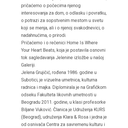
pričaćemo o počecima njenog
interesovanja za dom, o odlasku i povratku,
o potrazi za sopstvenim mestom u svetu
koji se menja, ali i o njenoj svakodnevici, o
nadahnućima, o prirodi.
Pričaćemo i o rečenici Home Is Where
Your Heart Beats, koja je postavila osnovni
tok sagledavanja Jelenine izložbe u našoj
Galeriji.
Jelena Grujičić, rođena 1986. godine u
Subotici, je vizuelna umetnica, kulturna
radnica i majka. Diplomirala je na Grafičkom
odseku Fakulteta likovnih umetnosti u
Beogradu 2011. godine, u klasi profesorke
Biljane Vuković. Članica je Udruženja KURS
(Beograd), udruženja Klara & Rosa i jedna je
od osnivača Centra za savremenu kulturu i