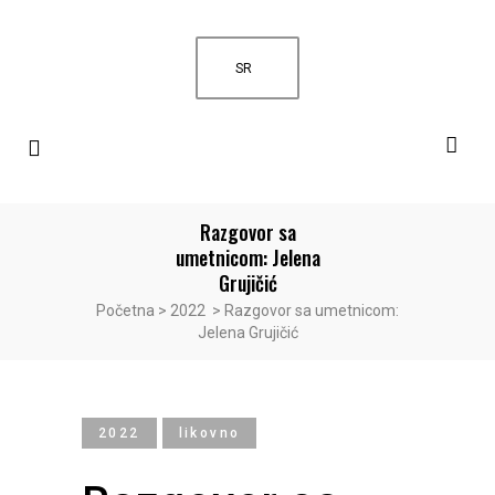
SR
Razgovor sa
umetnicom: Jelena
Grujičić
Početna
>
2022
>
Razgovor sa umetnicom:
Jelena Grujičić
2022
likovno