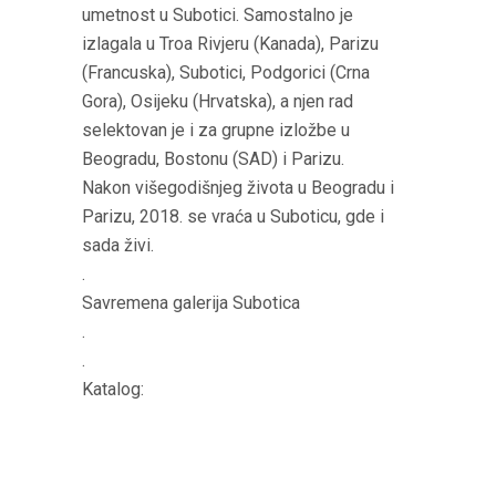
umetnost u Subotici. Samostalno je
izlagala u Troa Rivjeru (Kanada), Parizu
(Francuska), Subotici, Podgorici (Crna
Gora), Osijeku (Hrvatska), a njen rad
selektovan je i za grupne izložbe u
Beogradu, Bostonu (SAD) i Parizu.
Nakon višegodišnjeg života u Beogradu i
Parizu, 2018. se vraća u Suboticu, gde i
sada živi.
.
Savremena galerija Subotica
.
.
Katalog: