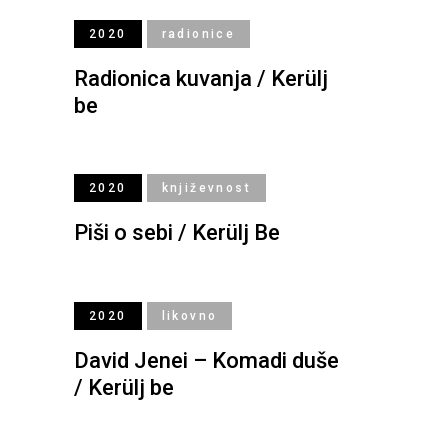
2020
radionice
Radionica kuvanja / Kerülj
be
2020
književnost
Piši o sebi / Kerülj Be
2020
likovno
David Jenei – Komadi duše
/ Kerülj be