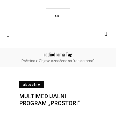
SR
radiodrama Tag
Početna
>
Objave označene sa "radiodrama"
aktuelno
MULTIMEDIJALNI
PROGRAM „PROSTORI“