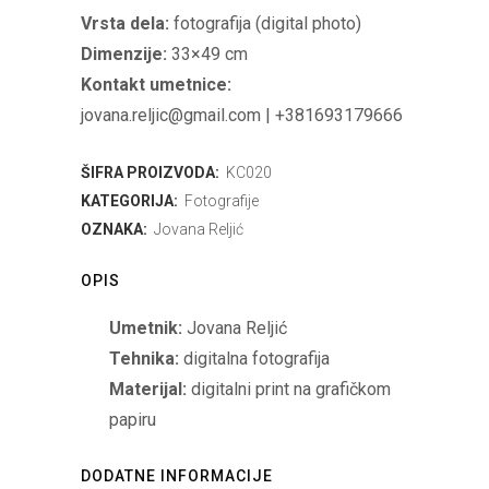
Vrsta dela:
fotografija (digital photo)
Dimenzije:
33×49 cm
Kontakt umetnice:
jovana.reljic@gmail.com | +381693179666
ŠIFRA PROIZVODA:
KC020
KATEGORIJA:
Fotografije
OZNAKA:
Jovana Reljić
OPIS
Umetnik:
Jovana Reljić
Tehnika:
digitalna fotografija
Materijal:
digitalni print na grafičkom
papiru
DODATNE INFORMACIJE