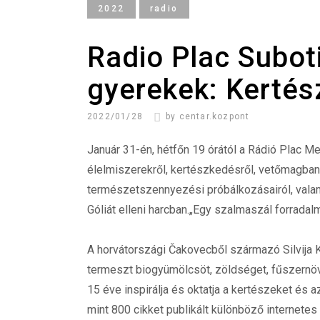
2022
radio
Radio Plac Subot
gyerekek: Kertés
2022/01/28
by
centar.kozpont
Január 31-én, hétfőn 19 órától a Rádió Plac 
élelmiszerekről, kertészkedésről, vetőmagbanko
természetszennyezési próbálkozásairól, valam
Góliát elleni harcban.„Egy szalmaszál forradalm
A horvátországi Čakovecből származó Silvija Ko
termeszt biogyümölcsöt, zöldséget, fűszernövé
15 éve inspirálja és oktatja a kertészeket és 
mint 800 cikket publikált különböző internetes 