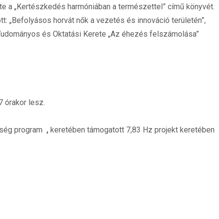
e a „Kertészkedés harmóniában a természettel” című könyvét.
t: „Befolyásos horvát nők a vezetés és innováció területén”,
 Tudományos és Oktatási Kerete „Az éhezés felszámolása”
 órakor lesz.
össég program
,
keretében
támogatott 7,83 Hz projekt keretében