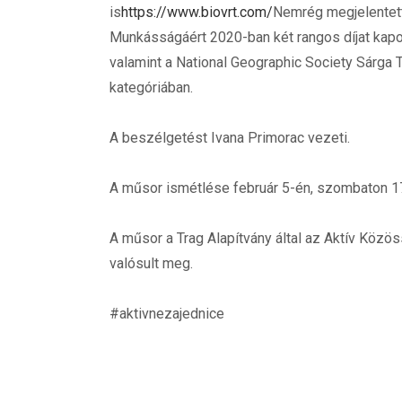
is
https://www.biovrt.com/
Nemrég megjelentett
Munkásságáért 2020-ban két rangos díjat kapot
valamint a National Geographic Society Sárga
kategóriában.
A beszélgetést Ivana Primorac vezeti.
A műsor ismétlése február 5-én, szombaton 17
A műsor a Trag Alapítvány által az Aktív Köz
valósult meg.
#aktivnezajednice