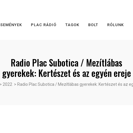
ESEMÉNYEK
PLAC RÁDIÓ
TAGOK
BOLT
RÓLUNK
Radio Plac Subotica / Mezítlábas
gyerekek: Kertészet és az egyén ereje
>
2022
>
Radio Plac Subotica / Mezítlábas gyerekek: Kertészet és az e