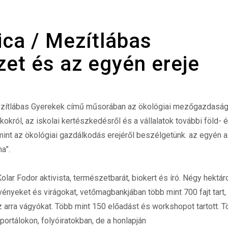
ica / Mezítlábas
zet és az egyén ereje
Mezítlábas Gyerekek című műsorában az ökológiai mezőgazdaságr
król, az iskolai kertészkedésről és a vállalatok további föld- 
int az ökológiai gazdálkodás erejéről beszélgetünk. az egyén a
a”.
lar Fodor aktivista, természetbarát, biokert és író. Négy hektár
nyeket és virágokat, vetőmagbankjában több mint 700 fajt tart,
az arra vágyókat. Több mint 150 előadást és workshopot tartott. 
portálokon, folyóiratokban, de a honlapján