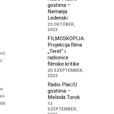
gostima –
Nemanja
Ledenski
25 OKTÓBER,
2023
FILMOSKOPIJA:
Projekcija filma
„Teret“ i
ól,
radionice
és
filmske kritike
20 SZEPTEMBER,
2023
Radio Plac/U
on
gostima –
 és
Melinda Torok
Több
13
SZEPTEMBER,