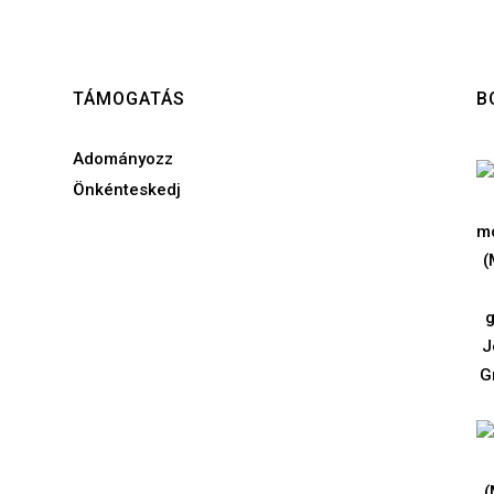
TÁMOGATÁS
B
Adományozz
Önkénteskedj