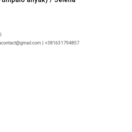
0
acontact@gmail.com | +381631794857