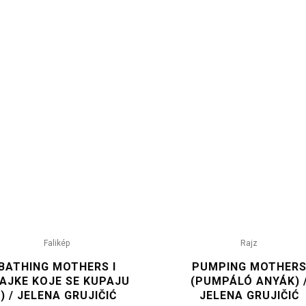
Falikép
Rajz
BATHING MOTHERS I
PUMPING MOTHER
AJKE KOJE SE KUPAJU
(PUMPÁLÓ ANYÁK) 
I) / JELENA GRUJIČIĆ
JELENA GRUJIČIĆ