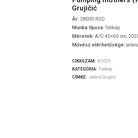
Grujičić
Ár:
28000 RSD
Munka típusa:
falikép
Méretek:
A/O 45×60 cm, 202
Művész elérhetősége:
jelen
CIKKSZÁM:
KC059
KATEGÓRIA:
Falikép
CÍMKE:
Jelena Grujičić