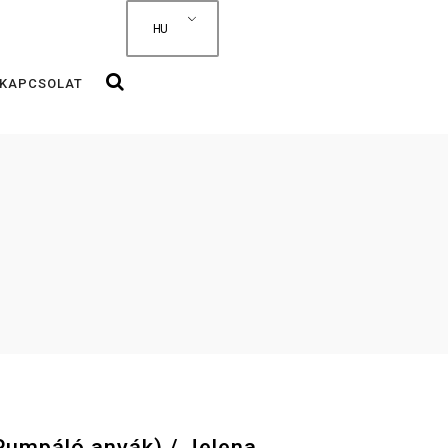
HU
KAPCSOLAT
umpáló anyák) / Jelena