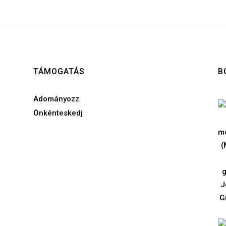
TÁMOGATÁS
B
Adományozz
Önkénteskedj