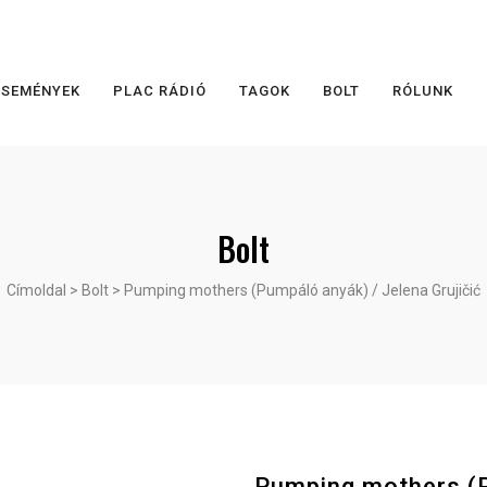
ESEMÉNYEK
PLAC RÁDIÓ
TAGOK
BOLT
RÓLUNK
Bolt
Címoldal
>
Bolt
>
Pumping mothers (Pumpáló anyák) / Jelena Grujičić
Pumping mothers (P