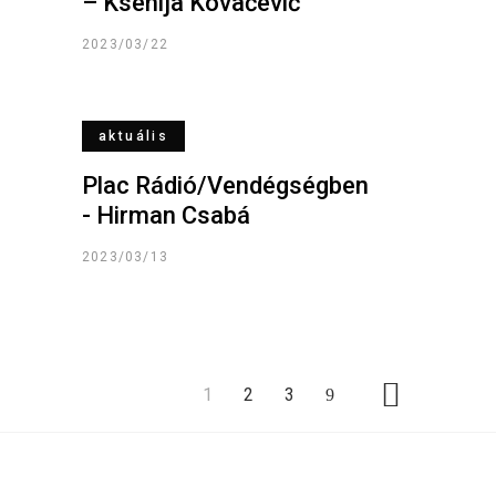
– Ksenija Kovačević
2023/03/22
aktuális
Plac Rádió/Vendégségben
- Hirman Csabá
2023/03/13
1
2
3