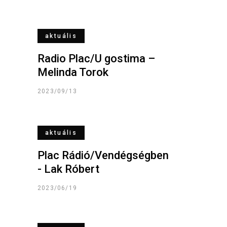
aktuális
Radio Plac/U gostima –
Melinda Torok
2023/09/13
aktuális
Plac Rádió/Vendégségben
- Lak Róbert
2023/06/19