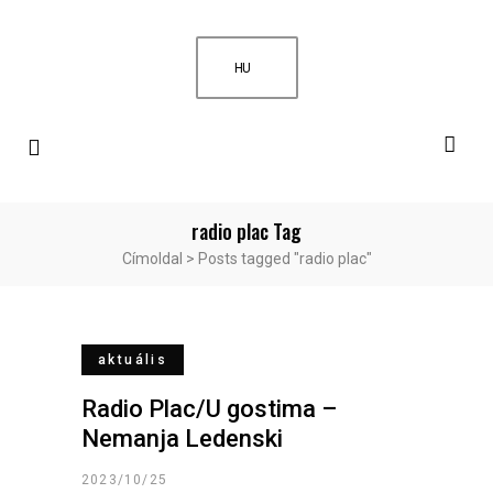
HU
radio plac Tag
Címoldal
>
Posts tagged "radio plac"
aktuális
Radio Plac/U gostima –
Nemanja Ledenski
2023/10/25