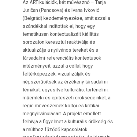
Az ARTikulációk, két művésznő – Tanja
Juričan (Pancsova) és Ivana Ivković
(Belgrád) kezdeményezése, amit azzal a
szándékkal indítottak el, hogy egy
tematikusan kontextualizált kiállítás
sorozaton keresztül reaktiválja és
aktualizálja a nyilvános tereket és a
társadalmi-referenciális kontextusok
intézményeit, azzal a céllal, hogy
feltérképezzék, vizualizálják és
népszerűsítsék az érzékeny társadalmi
témákat, egyesítve kulturális, történelmi,
műemléki és építészeti örökségeinket, a
régió művészeinek költői és kritikai
megnyilvánulásait. A projekt emellett
felhívja a figyelmet a kulturális örökség és
a múlthoz fűződő kapcsolatok