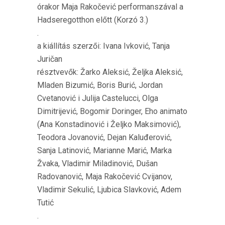
órakor Maja Rakočević performanszával a
Hadseregotthon előtt (Korzó 3.)
.
a kiállítás szerzői: Ivana Ivković, Tanja
Juričan
résztvevők: Žarko Aleksić, Željka Aleksić,
Mladen Bizumić, Boris Burić, Jordan
Cvetanović i Julija Castelucci, Olga
Dimitrijević, Bogomir Doringer, Eho animato
(Ana Konstadinović i Željko Maksimović),
Teodora Jovanović, Dejan Kaluđerović,
Sanja Latinović, Marianne Marić, Marka
Žvaka, Vladimir Miladinović, Dušan
Radovanović, Maja Rakočević Cvijanov,
Vladimir Sekulić, Ljubica Slavković, Adem
Tutić
.