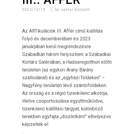
2022/12/10
by
centar.kozpont
Az ARTikulációk III: Affér című kiállítás
folyó év decemberében és 2023
januárjában kerül megrendezésre
Szabadkán három helyszínen: a Szabadkai
Kortárs Galériában, a Hadseregotthon előtti
területen (az egykori Arany Bárány
szállodánál) és az „egyházi földeken“ –
Nagyfény területén lévő szántóföldeken.
Az ország és a régió tizenkilenc alkotója,
illetve csoportosulása együttműködve,
tizenkilenc kiállítási tárgyat, különböző
terekben egyfajta „díszletként” elhelyezve
képzelték el.
.