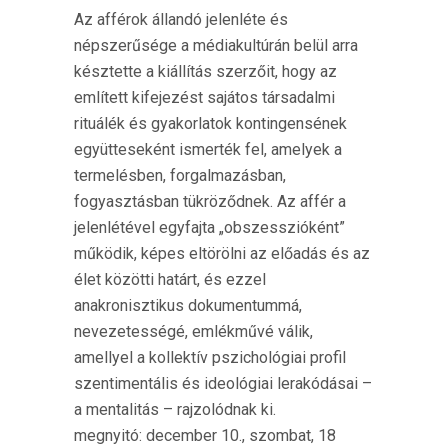
Az afférok állandó jelenléte és
népszerűsége a médiakultúrán belül arra
késztette a kiállítás szerzőit, hogy az
említett kifejezést sajátos társadalmi
rituálék és gyakorlatok kontingensének
együtteseként ismerték fel, amelyek a
termelésben, forgalmazásban,
fogyasztásban tükröződnek. Az affér a
jelenlétével egyfajta „obszesszióként”
működik, képes eltörölni az előadás és az
élet közötti határt, és ezzel
anakronisztikus dokumentummá,
nevezetességé, emlékművé válik,
amellyel a kollektív pszichológiai profil
szentimentális és ideológiai lerakódásai –
a mentalitás – rajzolódnak ki.
megnyitó: december 10., szombat, 18