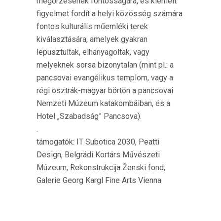
megőrzésének fontosságára, és kiemelt
figyelmet fordít a helyi közösség számára
fontos kulturális műemléki terek
kiválasztására, amelyek gyakran
lepusztultak, elhanyagoltak, vagy
melyeknek sorsa bizonytalan (mint pl.: a
pancsovai evangélikus templom, vagy a
régi osztrák-magyar börtön a pancsovai
Nemzeti Múzeum katakombáiban, és a
Hotel „Szabadság” Pancsova).
.
támogatók: IT Subotica 2030, Peatti
Design, Belgrádi Kortárs Művészeti
Múzeum, Rekonstrukcija Ženski fond,
Galerie Georg Kargl Fine Arts Vienna