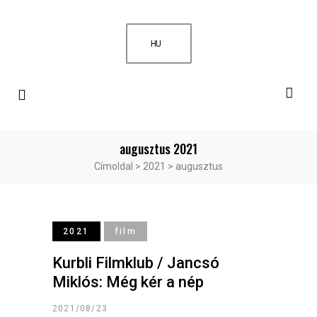
HU
augusztus 2021
Címoldal
>
2021
>
augusztus
2021
film
Kurbli Filmklub / Jancsó
Miklós: Még kér a nép
2021/08/23