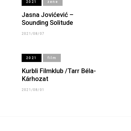
2021
zene
Jasna Jovićević –
Sounding Solitude
2021/08/07
2021
film
Kurbli Filmklub /Tarr Béla-
Kárhozat
2021/08/01