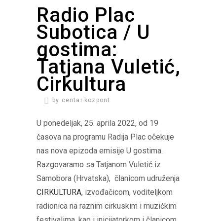
Radio Plac
Subotica / U
gostima:
Tatjana Vuletić,
Cirkultura
by
centar.kozpont
U ponedeljak, 25. aprila 2022, od 19
časova na programu Radija Plac očekuje
nas nova epizoda emisije U gostima.
Razgovaramo sa Tatjanom Vuletić iz
Samobora (Hrvatska), članicom udruženja
CIRKULTURA
, izvođačicom, voditeljkom
radionica na raznim cirkuskim i muzičkim
festivalima, kao i inicijatorkom i članicom