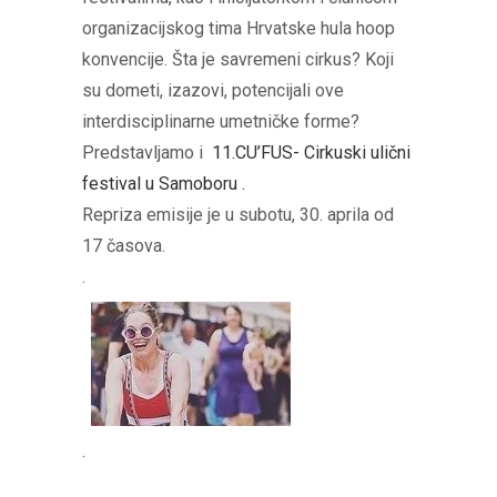
organizacijskog tima Hrvatske hula hoop
konvencije. Šta je savremeni cirkus? Koji
su dometi, izazovi, potencijali ove
interdisciplinarne umetničke forme?
Predstavljamo i
11.CU’FUS- Cirkuski ulični
festival u Samoboru .
Repriza emisije je u subotu, 30. aprila od
17 časova.
.
.