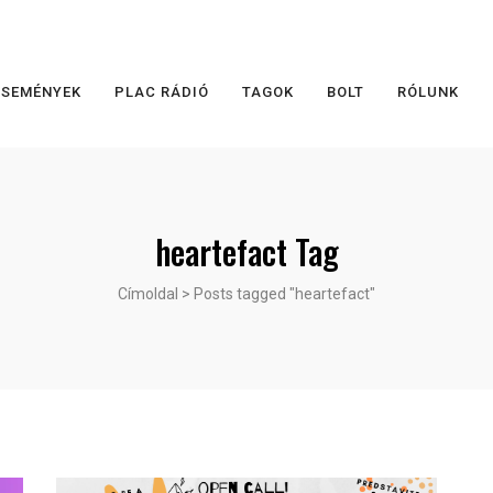
ESEMÉNYEK
PLAC RÁDIÓ
TAGOK
BOLT
RÓLUNK
heartefact Tag
Címoldal
>
Posts tagged "heartefact"