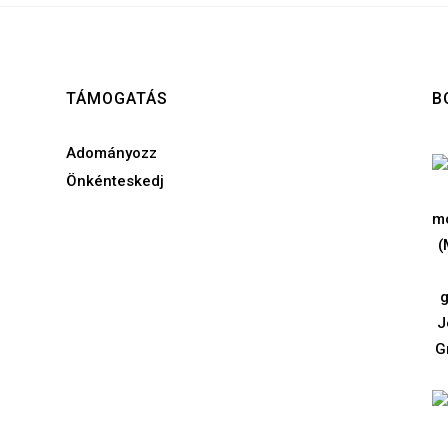
TÁMOGATÁS
B
Adományozz
Önkénteskedj